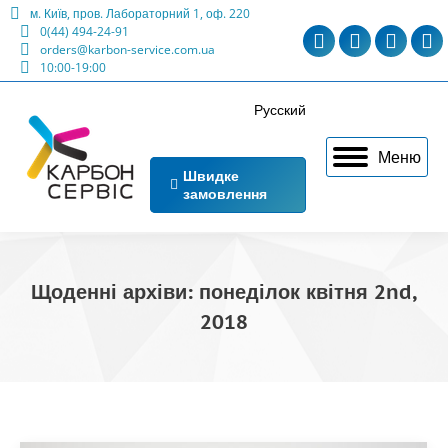
м. Київ, пров. Лабораторний 1, оф. 220
0(44) 494-24-91
Сторінка
Сторінка
Сторін
С
orders@karbon-service.com.ua
10:00-19:00
Телеграм
Вайбер
Фейсб
П
відкриється
відкриється
відкри
в
Русский
в
в
в
в
Меню
новому
новому
новом
н
Швидке
замовлення
вікні
вікні
вікні
ві
Щоденні архіви:
понеділок квітня 2nd,
2018