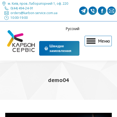
м. Київ, пров. Лабораторний 1, оф. 220
0(44) 494-24-91
Сторінка
Сторінка
Сторі
С
orders@karbon-service.com.ua
10:00-19:00
Телеграм
Вайбер
Фейсб
П
відкриється
відкриєть
відкр
в
Русский
в
в
в
в
Меню
новому
новому
ново
н
Швидке
замовлення
вікні
вікні
вікні
в
demo04