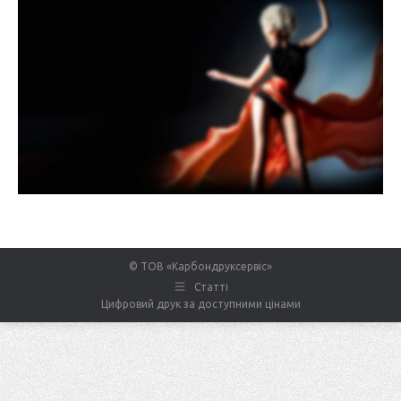
© ТОВ «Карбондруксервіс»
Статті
Цифровий друк за доступними цінами