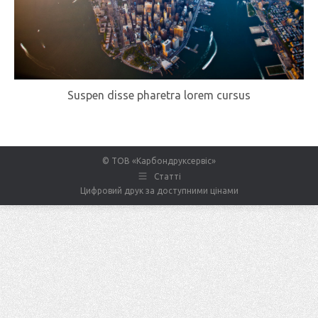
Suspen disse pharetra lorem cursus
© ТОВ «Карбондруксервіс»
Статті
Цифровий друк за доступними цінами