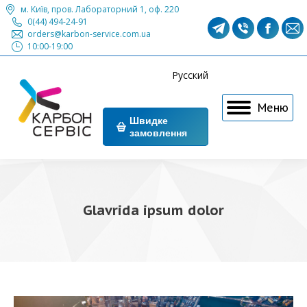
м. Київ, пров. Лабораторний 1, оф. 220
0(44) 494-24-91
Сторінка
Сторінка
Сторі
С
orders@karbon-service.com.ua
10:00-19:00
Телеграм
Вайбер
Фейсб
П
відкриється
відкриєть
відкр
в
Русский
в
в
в
в
Меню
новому
новому
ново
н
Швидке
замовлення
вікні
вікні
вікні
в
Glavrida ipsum dolor