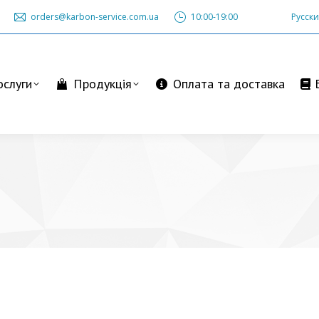
orders@karbon-service.com.ua
orders@karbon-service.com.ua
10:00-19:00
10:00-19:00
Русск
Русск
уги
Продукція
Оплата та доставка
Бло
слуги
Продукція
Оплата та доставка