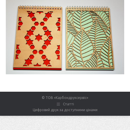
© ТОВ «Карбондруксервіс»
Статті
Цифровий друк за доступними цінами