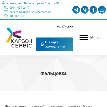
г. Киев, пер. Лабораторный 1, оф. 220
0(44) 494-24-91
Telegram
Viber
Faceb
M
orders@karbon-service.com.ua
10:00-19:00
page
page
page
p
opens
opens
opens
o
Українська
in
in
in
i
Меню
new
new
new
n
Швидке
замовлення
window
window
windo
w
Фальцовка
Фальцовка
— способ нанесения линий сгиба на