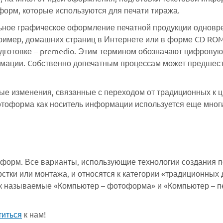
форм, которые используются для печати тиража.
ое графическое оформление печатной продукции одноврем
ример, домашних страниц в Интернете или в форме CD ROM
дготовке – premedio. Этим термином обозначают цифровую 
рмации. Cобственно допечатным процессам может предшест
ые изменения, связанные с переходом от традиционных к ц
тоформа как носитель информации используется еще мног
форм. Все варианты, использующие технологии создания п
стки или монтажа, и относятся к категории «традиционных
 называемые «Компьютер – фотоформа» и «Компьютер – печ
титься
к нам!