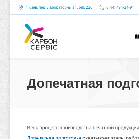
г. Киев, пер. Лабораторный 1, оф. 220
г. Киев, пер. Лабораторный 1, оф. 220
0(44) 494-24-91
0(44) 494-24-91
У
Допечатная подг
Весь процесс производства печатной продукции 
Допечатная подготовка
охватывает этапы работ