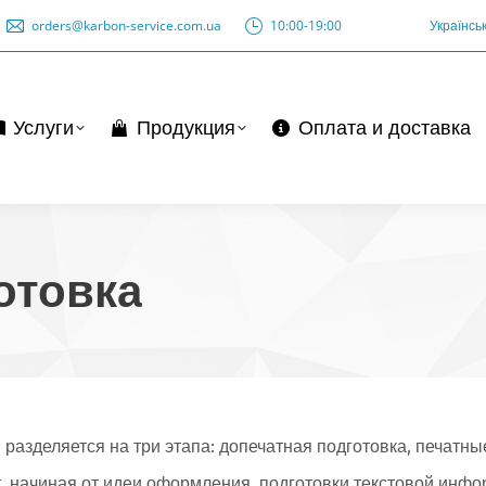
orders@karbon-service.com.ua
orders@karbon-service.com.ua
10:00-19:00
10:00-19:00
Українсь
Українс
слуги
Продукция
Оплата и доставка
Услуги
Продукция
Оплата и доставка
отовка
разделяется на три этапа: допечатная подготовка, печатн
, начиная от идеи оформления, подготовки текстовой инфо