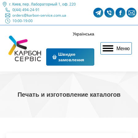
г. Киев, пер. Лабораторный 1, оф. 220
0(44) 494-24-91
Telegram
Viber
Faceb
M
orders@karbon-service.com.ua
10:00-19:00
page
page
page
p
opens
opens
opens
o
Українська
in
in
in
i
Меню
new
new
new
n
Швидке
замовлення
window
window
windo
w
Печать и изготовление каталогов