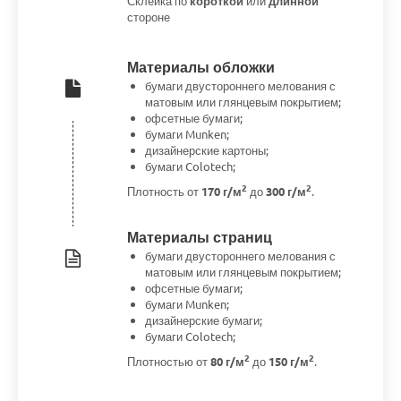
Склейка по
короткой
или
длинной
стороне
Материалы обложки
бумаги двустороннего мелования с
матовым или глянцевым покрытием;
офсетные бумаги;
бумаги Munken;
дизайнерские картоны;
бумаги Colotech;
2
2
Плотность от
170 г/м
до
300 г/м
.
Материалы страниц
бумаги двустороннего мелования с
матовым или глянцевым покрытием;
офсетные бумаги;
бумаги Munken;
дизайнерские бумаги;
бумаги Colotech;
2
2
Плотностью от
80 г/м
до
150 г/м
.