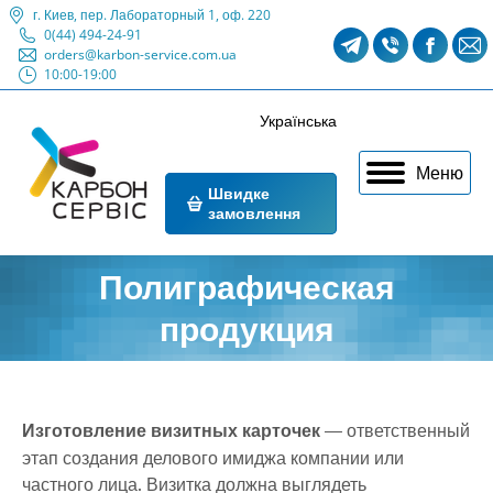
г. Киев, пер. Лабораторный 1, оф. 220
0(44) 494-24-91
Telegram
Viber
Faceb
M
orders@karbon-service.com.ua
10:00-19:00
page
page
page
p
opens
opens
opens
o
Українська
in
in
in
i
Меню
new
new
new
n
Швидке
замовлення
window
window
windo
w
Полиграфическая
продукция
Изготовление визитных карточек
— ответственный
этап создания делового имиджа компании или
частного лица. Визитка должна выглядеть