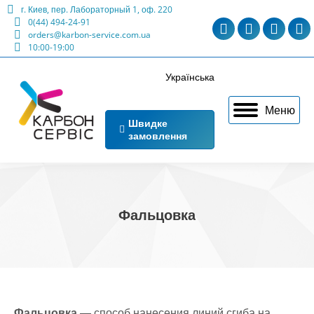
г. Киев, пер. Лабораторный 1, оф. 220
0(44) 494-24-91
Telegram
Viber
Facebo
Ma
orders@karbon-service.com.ua
10:00-19:00
page
page
page
p
opens
opens
opens
o
Українська
in
in
in
in
Меню
new
new
new
n
Швидке
замовлення
window
window
windo
w
Фальцовка
Фальцовка
— способ нанесения линий сгиба на