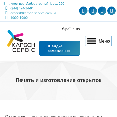
г. Киев, пер. Лабораторный 1, оф. 220
0(44) 494-24-91
Telegram
Viber
Facebo
Ma
orders@karbon-service.com.ua
10:00-19:00
page
page
page
p
opens
opens
opens
o
Українська
in
in
in
in
Меню
new
new
new
n
Швидке
замовлення
window
window
windo
w
Печать и изготовление открыток
Открытки
— печатное листовое издание разного