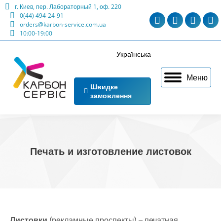
г. Киев, пер. Лабораторный 1, оф. 220
0(44) 494-24-91
Telegram
Viber
Facebo
Ma
orders@karbon-service.com.ua
10:00-19:00
page
page
page
p
opens
opens
opens
o
Українська
in
in
in
in
Меню
new
new
new
n
Швидке
замовлення
window
window
windo
w
Печать и изготовление листовок
Листовки
(рекламные проспекты) – печатная